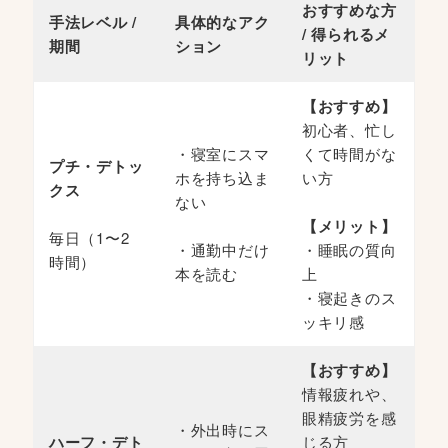
おすすめな方
手法レベル /
具体的なアク
/ 得られるメ
期間
ション
リット
【おすすめ】
初心者、忙し
・寝室にスマ
くて時間がな
プチ・デトッ
ホを持ち込ま
い方
クス
ない
【メリット】
毎日（1〜2
・通勤中だけ
・睡眠の質向
時間）
本を読む
上
・寝起きのス
ッキリ感
【おすすめ】
情報疲れや、
眼精疲労を感
・外出時にス
ハーフ・デト
じる方