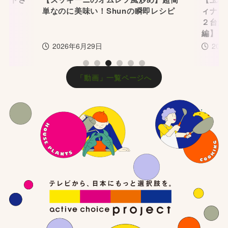
単なのに美味い！Shunの瞬即レシピ
ィナ×
２台だ
編】
2026年6月29日
202
1
2
3
4
5
6
「動画」一覧ページへ