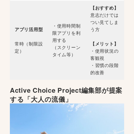
【おすすめ】
意志だけでは
つい見てしま
・使用時間制
アプリ活用型
う方
限アプリを利
用する
常時（制限設
【メリット】
（スクリーン
定）
・使用状況の
タイム等）
客観視
・習慣の段階
的改善
Active Choice Project編集部が提案
する「大人の流儀」