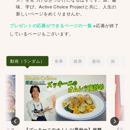
味、学び。Active Choice Projectと共に、人生の
新しいページをめくりませんか。
プレゼントの応募ができるページの一覧
※応募が終了
しているページもございます。
動画（ランダム）
食事
健康
趣味
旅
愛
Previous
Nex
ランドさ
【ズッキーニのオムレツ風炒め】超簡
【玉城