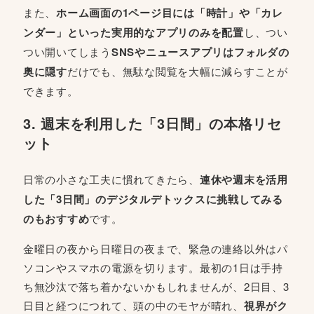
また、
ホーム画面の1ページ目には「時計」や「カレ
ンダー」といった実用的なアプリのみを配置
し、つい
つい開いてしまう
SNSやニュースアプリはフォルダの
奥に隠す
だけでも、無駄な閲覧を大幅に減らすことが
できます。
3. 週末を利用した「3日間」の本格リセ
ット
日常の小さな工夫に慣れてきたら、
連休や週末を活用
した「3日間」のデジタルデトックスに挑戦してみる
のもおすすめ
です。
金曜日の夜から日曜日の夜まで、緊急の連絡以外はパ
ソコンやスマホの電源を切ります。最初の1日は手持
ち無沙汰で落ち着かないかもしれませんが、2日目、3
日目と経つにつれて、頭の中のモヤが晴れ、
視界がク