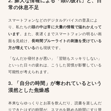
2. 膨大な情報による「頭の疲れ」と、日
常の休息不足
スマートフォンなどのデジタルデバイスの普及によ
り、私たちの
頭の中は常に大量の情報で溢れかえって
います
。また、夜遅くまでスマートフォンの明るい画
面を見続け、
長時間ブルーライトの刺激を受けている
方が増えている
のも現状です。
「なんだか寝付きが悪い」「翌朝もスッキリしない」
といった日々の疲れは、こうした習慣が影響している
可能性が考えられます。
3. 「自分の時間」が奪われているという
漠然とした焦燥感
本来ならゆっくりとお茶を飲んだり、読書を楽しんだ
りできたはずの時間が、スマホを眺める時間にすり替