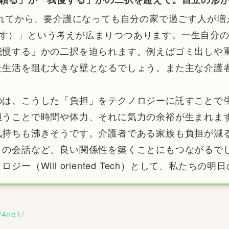
されてから、要介護になっても自分の家で過ごす人が増え
で過ごす）」という考えが広まりつつあります。一生自
我慢する」かの二択を迫られます。例えばゴミ出しや
た生活を阻む大きな壁となるでしょう。また主な介護
のは、こうした「負担」をテクノロジーに託すことで
担うことで時間や体力、それに気力の余裕が生まれま
気持ちも沸きそうです。介護者である家族も負担が減
との会話など、良い関係性を築くことにもつながるで
ー（Will oriented Tech）として、私たち
/4ne1/