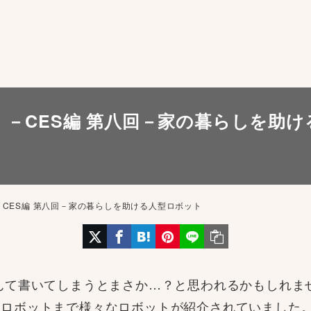
h！－CES編 第八回－家の暮らしを助
！－CES編 第八回－家の暮らしを助ける人型ロボット
んて書いてしまうとまさか…？と思われるかもしれません
るロボットまで様々なロボットが紹介されていました