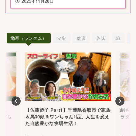
2025年11月28日
動画（ランダム）
食事
健康
趣味
旅
愛
Previous
Nex
作れ
【佐藤藍子 Part1】千葉県香取市で家族
絹さや
かぼち
＆馬30頭＆ワンちゃん1匹。人生を変え
ラダ
た自然豊かな牧場生活！