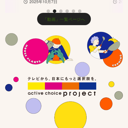
2025年10月7日
202
1
2
3
4
5
6
「動画」一覧ページへ