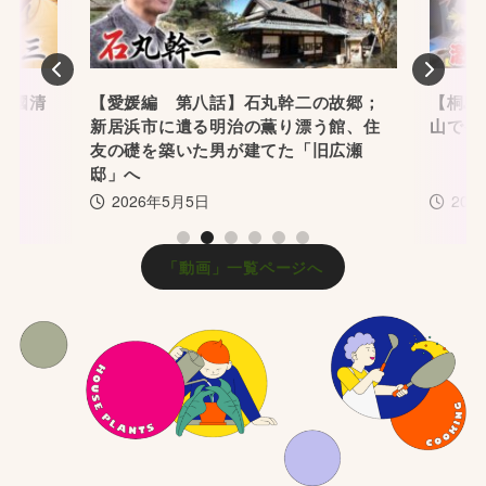
Previous
Nex
國清
【愛媛編 第八話】石丸幹二の故郷；
【桐島ロー
新居浜市に遺る明治の薫り漂う館、住
山でイタ
友の礎を築いた男が建てた「旧広瀬
邸」へ
2026年5月5日
2025
1
2
3
4
5
6
「動画」一覧ページへ