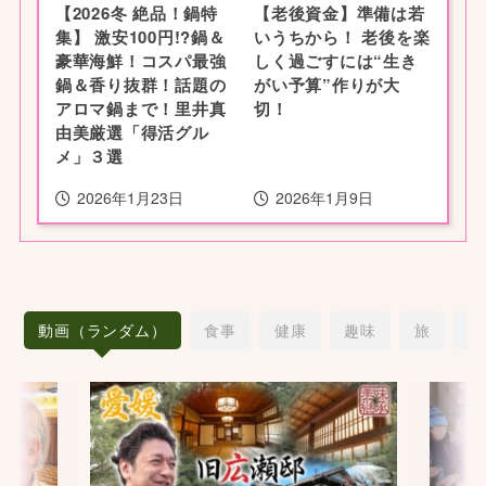
【2026冬 絶品！鍋特
【老後資金】準備は若
集】 激安100円!?鍋＆
いうちから！ 老後を楽
豪華海鮮！コスパ最強
しく過ごすには“生き
鍋＆香り抜群！話題の
がい予算”作りが大
アロマ鍋まで！里井真
切！
由美厳選「得活グル
メ」３選
2026年1月23日
2026年1月9日
動画（ランダム）
食事
健康
趣味
旅
愛