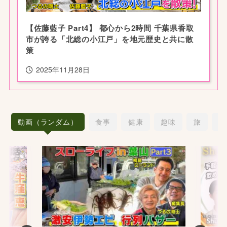
【佐藤藍子 Part4】 都心から2時間 千葉県香取
市が誇る「北総の小江戸」を地元歴史と共に散
策
2025年11月28日
動画（ランダム）
食事
健康
趣味
旅
愛