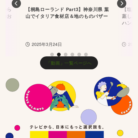
Previous
Nex
3】神奈川県 葉
【塩麹の水蒸しハンバーグ】「水」で
地のものバザー
蒸し上げる驚くほどジューシーな塩麹
ハンバーグ
2026年2月27日
1
2
3
4
5
6
「動画」一覧ページへ