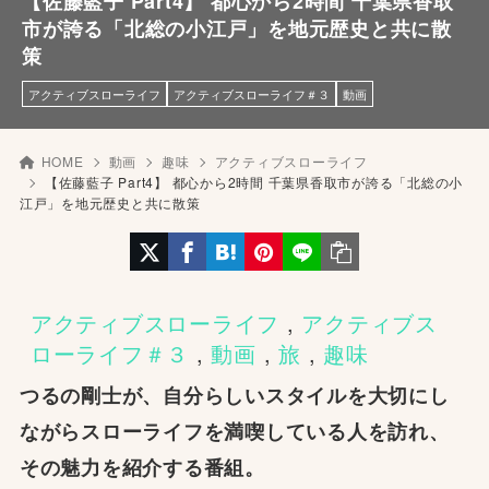
【佐藤藍子 Part4】 都心から2時間 千葉県香取
市が誇る「北総の小江戸」を地元歴史と共に散
策
アクティブスローライフ
アクティブスローライフ＃３
動画
HOME
動画
趣味
アクティブスローライフ
【佐藤藍子 Part4】 都心から2時間 千葉県香取市が誇る「北総の小
江戸」を地元歴史と共に散策
アクティブスローライフ
 , 
アクティブス
ローライフ＃３
 , 
動画
 , 
旅
 , 
趣味
つるの剛士が、自分らしいスタイルを大切にし
ながらスローライフを満喫している人を訪れ、
その魅力を紹介する番組。