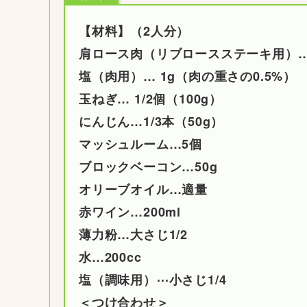
【材料】（2人分）
肩ロース肉（リブロースステーキ用）… 
塩（肉用）… 1g（肉の重さの0.5%）
玉ねぎ… 1/2個（100g）
にんじん…1/3本（50g）
マッシュルーム…5個
ブロックベーコン…50g
オリーブオイル…適量
赤ワイン…200ml
薄力粉…大さじ1/2
水…200cc
塩（調味用）⋯小さじ1/4
＜つけ合わせ＞