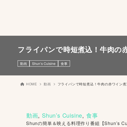
フライパンで時短煮込！牛肉の
動画
Shun’s Cuisine
食事
HOME
動画
フライパンで時短煮込！牛肉の赤ワイン
動画
, 
Shun’s Cuisine
, 
食事
Shunの簡単＆映える料理作り番組【Shun’s 