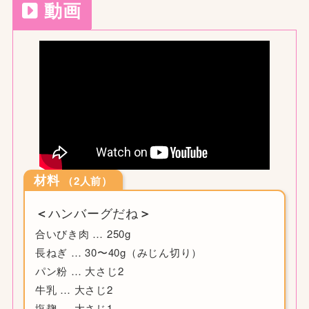
動画
材料
（2人前）
ハンバーグだね
＜
＞
合いびき肉 … 250g
長ねぎ … 30〜40g（みじん切り）
パン粉 … 大さじ2
牛乳 … 大さじ2
塩麹 … 大さじ1