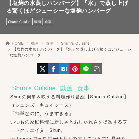
【塩麹の水蒸しハンバーグ】「水」で蒸し上げ
る驚くほどジューシーな塩麹ハンバーグ
Shun’s Cuisine
動画
食事
HOME
動画
食事
Shun’s Cuisine
【塩麹の水蒸しハンバーグ】「水」で蒸し上げる驚くほどジューシ
ーな塩麹ハンバーグ
Shun’s Cuisine
, 
動画
, 
食事
Shunの簡単＆映える料理作り番組【Shun’s Cuisine】
（シュンズ・キュイジーヌ）
「簡単なのに、うますぎる」
いつもの家庭料理に新しさとおしゃれさを提案するフ
ードクリエイターShun。
Instagramフォロワー55万人のアカウントでは見せな