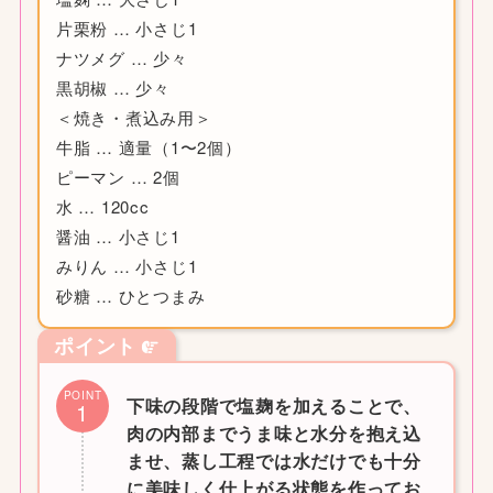
片栗粉 … 小さじ1
ナツメグ … 少々
黒胡椒 … 少々
＜焼き・煮込み用＞
牛脂 … 適量（1〜2個）
ピーマン … 2個
水 … 120cc
醤油 … 小さじ1
みりん … 小さじ1
砂糖 … ひとつまみ
ポイント
POINT
下味の段階で塩麹を加えることで、
1
肉の内部までうま味と水分を抱え込
ませ、蒸し工程では水だけでも十分
に美味しく仕上がる状態を作ってお