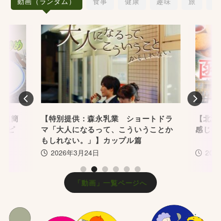
動画（ランダム）
食事
健康
趣味
旅
愛
Previous
Nex
】超簡
【特別提供：森永乳業 ショートドラ
【北海
レシピ
マ「大人になるって、こういうことか
感じる
もしれない。」】カップル篇
2026年3月24日
202
1
2
3
4
5
6
「動画」一覧ページへ