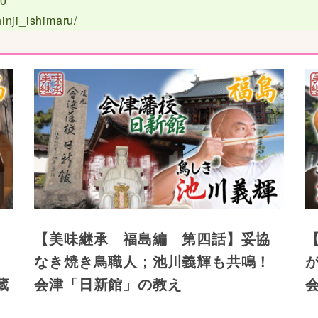
20
inji_ishimaru/
【美味継承 福島編 第四話】妥協
なき焼き鳥職人；池川義輝も共鳴！
蔵
会津「日新館」の教え