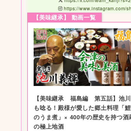
https://x.com/team_kanji?s=
https://www.instagram.com/sh
【美味継承】 動画一覧
【美味継承 福島編 第五話】池川
も唸る！殿様が愛した郷土料理「鯉
のうま煮」× 400年の歴史を持つ酒
の極上地酒