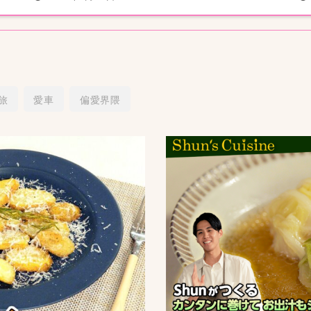
旅
愛車
偏愛界隈