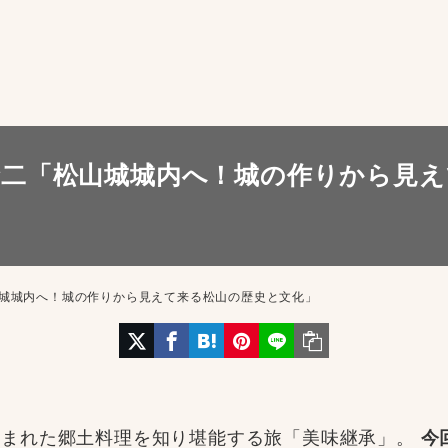
幹二「松山城城内へ！城の作りから見え
城城内へ！城の作りから見えて来る松山の歴史と文化」
育まれた郷土料理を知り堪能する旅「美味継承」。
今