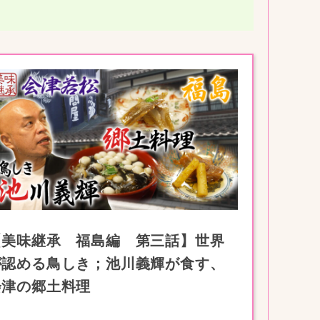
【美味継承 福島編 第三話】世界
が認める鳥しき；池川義輝が食す、
会津の郷土料理