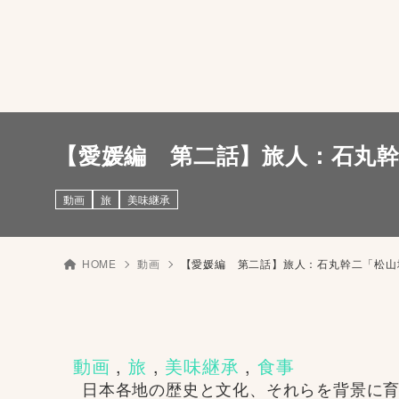
【愛媛編 第二話】旅人：石丸
動画
旅
美味継承
HOME
動画
【愛媛編 第二話】旅人：石丸幹二「松山
動画
 , 
旅
 , 
美味継承
 , 
食事
日本各地の歴史と文化、それらを背景に