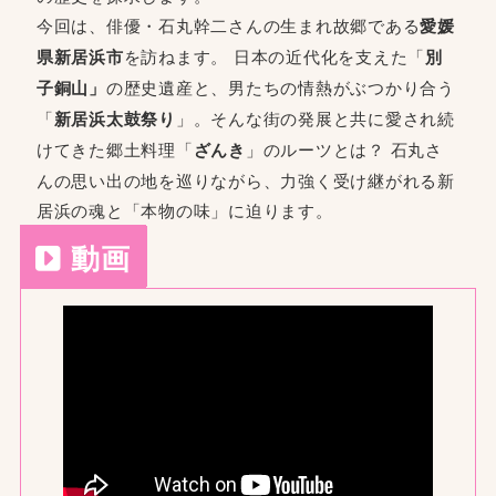
今回は、俳優・石丸幹二さんの生まれ故郷である
愛媛
県新居浜市
を訪ねます。 日本の近代化を支えた「
別
子銅山」
の歴史遺産と、男たちの情熱がぶつかり合う
「
新居浜太鼓祭り
」。そんな街の発展と共に愛され続
けてきた郷土料理「
ざんき
」のルーツとは？ 石丸さ
んの思い出の地を巡りながら、力強く受け継がれる新
居浜の魂と「本物の味」に迫ります。
動画