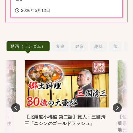
2026年5月12日
動画（ランダム）
食事
健康
趣味
旅
愛
Previous
Nex
故郷；
【北海道小樽編 第二話】旅人：三國清
【佐藤藍
館、住
三「ニシンのゴールドラッシュ」
葉県香
広瀬
地元歴