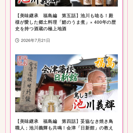
【美味継承 福島編 第五話】池川も唸る！殿
様が愛した郷土料理「鯉のうま煮」× 400年の歴
史を持つ酒蔵の極上地酒
2026年7月21日
【美味継承 福島編 第四話】妥協なき焼き鳥
職人；池川義輝も共鳴！会津「日新館」の教え