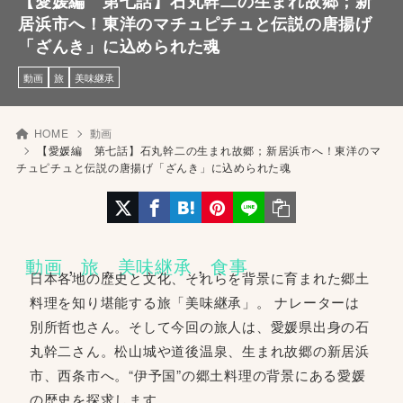
【愛媛編 第七話】石丸幹二の生まれ故郷；新
居浜市へ！東洋のマチュピチュと伝説の唐揚げ
「ざんき」に込められた魂
動画
旅
美味継承
HOME
動画
【愛媛編 第七話】石丸幹二の生まれ故郷；新居浜市へ！東洋のマ
チュピチュと伝説の唐揚げ「ざんき」に込められた魂
動画
 , 
旅
 , 
美味継承
 , 
食事
日本各地の歴史と文化、それらを背景に育まれた郷土
料理を知り堪能する旅「美味継承」。 ナレーターは
別所哲也さん。そして今回の旅人は、愛媛県出身の石
丸幹二さん。松山城や道後温泉、生まれ故郷の新居浜
市、西条市へ。“伊予国”の郷土料理の背景にある愛媛
の歴史を探求します。