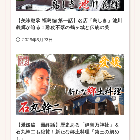
【美味継承 福島編 第一話】名店「鳥しき」池川
義輝が迫る！難攻不落の鶴ヶ城と伝統の美
2026年6月23日
【愛媛編 最終話】歴史ある「伊曽乃神社」＆
石丸幹二も絶賛！新たな郷土料理「第三の鯛め
し」