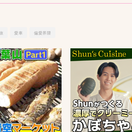
旅
愛車
偏愛界隈