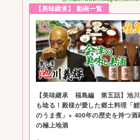
【美味継承】 動画一覧
【美味継承 福島編 第五話】池川
も唸る！殿様が愛した郷土料理「鯉
のうま煮」× 400年の歴史を持つ酒
の極上地酒