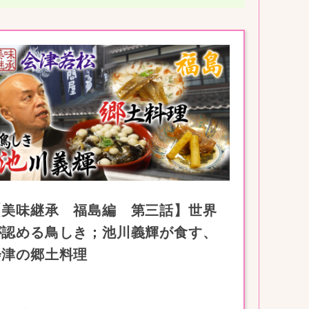
【美味継承 福島編 第三話】世界
が認める鳥しき；池川義輝が食す、
会津の郷土料理