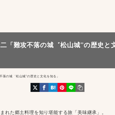
二「難攻不落の城゛松山城”の歴史と
不落の城゛松山城”の歴史と文化を知る」
育まれた郷土料理を知り堪能する旅「美味継承」。