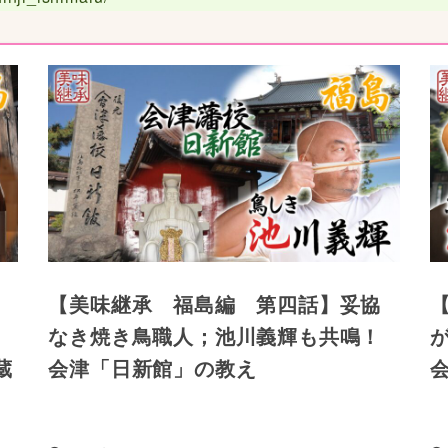
【美味継承 福島編 第四話】妥協
なき焼き鳥職人；池川義輝も共鳴！
蔵
会津「日新館」の教え