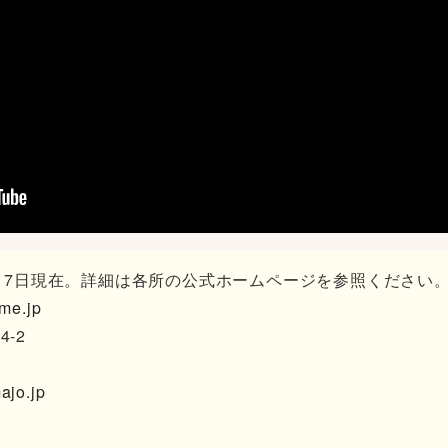
月17日現在。詳細は各所の公式ホームページを参照ください
ime.jp
-2
ajo.jp