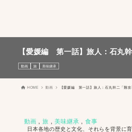
【愛媛編 第一話】旅人：石丸幹
動画
旅
美味継承
HOME
動画
【愛媛編 第一話】旅人：石丸幹二「難攻
動画
 , 
旅
 , 
美味継承
 , 
食事
日本各地の歴史と文化、それらを背景に