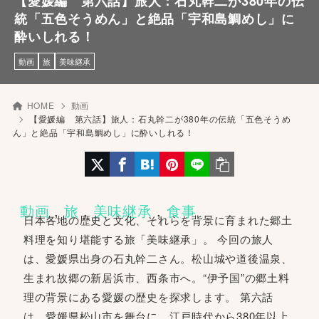
【愛媛編 第六話】旅人：石丸幹二が380年の伝
統「五色そうめん」と絶品「宇和島鯛めし」に
酔いしれる！
動画
旅
美味継承
HOME
動画
【愛媛編 第六話】旅人：石丸幹二が380年の伝統「五色そうめ
ん」と絶品「宇和島鯛めし」に酔いしれる！
動画
 , 
旅
 , 
美味継承
 , 
食事
日本各地の歴史と文化、それらを背景に育まれた郷土
料理を知り堪能する旅「美味継承」。 今回の旅人
は、愛媛県出身の石丸幹二さん。松山城や道後温泉、
生まれ故郷の新居浜市、西条市へ。“伊予国”の郷土料
理の背景にある愛媛の歴史を探求します。 第六話
は、愛媛県松山市を舞台に、江戸時代から380年以上