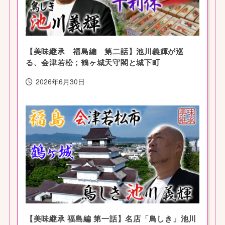
【美味継承 福島編 第二話】池川義輝が巡
る、会津若松；鶴ヶ城天守閣と城下町
2026年6月30日
【美味継承 福島編 第一話】名店「鳥しき」池川