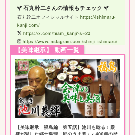
石丸幹二さんの情報もチェック
石丸幹二オフィシャルサイト
https://ishimaru-
kanji.com/
https://x.com/team_kanji?s=20
https://www.instagram.com/shinji_ishimaru/
【美味継承】 動画一覧
【美味継承 福島編 第五話】池川も唸る！殿
様が愛した郷土料理「鯉のうま煮」× 400年の歴