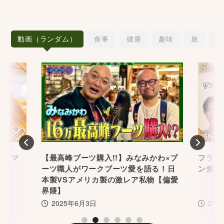
動画（ランダム）
食事
健康
趣味
旅
愛
Previous
Nex
かわ×ブ
フライパンで時短煮込！牛肉の赤ワイ
【Shu
る！日
ン煮込み
のキ
物【偏愛
2026年2月13日
20
1
2
3
4
5
6