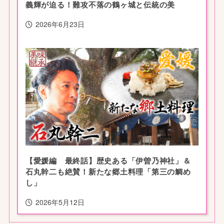
義輝が迫る！難攻不落の鶴ヶ城と伝統の美
2026年6月23日
【愛媛編 最終話】歴史ある「伊曽乃神社」＆
石丸幹二も絶賛！新たな郷土料理「第三の鯛め
し」
2026年5月12日