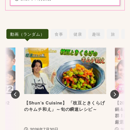
動画（ランダム）
食事
健康
趣味
旅
愛
Previous
Nex
】#2
【Shun’s Cuisine】 「枝豆ときくらげ
【202
のキムチ和え」～旬の瞬速レシピ～
鍋＆豪
群！話
厳選「
2026年7月30日
202