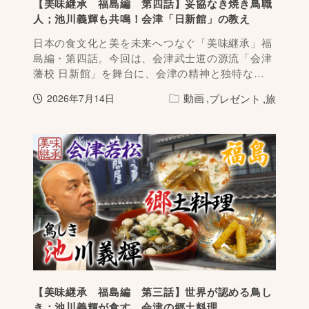
【美味継承 福島編 第四話】妥協なき焼き鳥職
人；池川義輝も共鳴！会津「日新館」の教え
日本の食文化と美を未来へつなぐ「美味継承」福
島編・第四話。今回は、会津武士道の源流「会津
藩校 日新館」を舞台に、会津の精神と独特な…
動画
プレゼント
旅
2026年7月14日
【美味継承 福島編 第三話】世界が認める鳥し
き；池川義輝が食す、会津の郷土料理