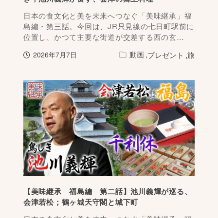
日本の食文化と美を未来へつなぐ「美味継承」福
島編・第三話。今回は、JR只見線の七日町駅前に
位置し、かつて主要な街道が交差する西の玄…
動画
プレゼント
旅
2026年7月7日
【美味継承 福島編 第二話】池川義輝が巡る、
会津若松；鶴ヶ城天守閣と城下町