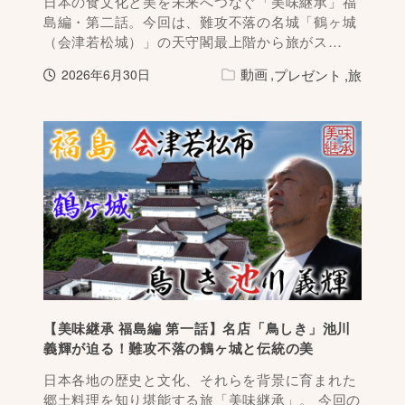
日本の食文化と美を未来へつなぐ「美味継承」福
島編・第二話。今回は、難攻不落の名城「鶴ヶ城
（会津若松城）」の天守閣最上階から旅がス…
動画
プレゼント
旅
2026年6月30日
【美味継承 福島編 第一話】名店「鳥しき」池川
義輝が迫る！難攻不落の鶴ヶ城と伝統の美
日本各地の歴史と文化、それらを背景に育まれた
郷土料理を知り堪能する旅「美味継承」。 今回の