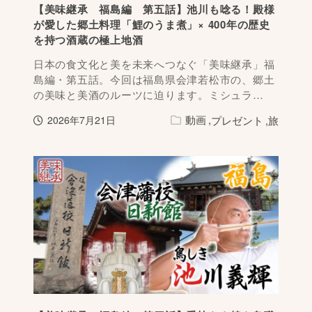
【美味継承 福島編 第五話】池川も唸る！殿様
が愛した郷土料理「鯉のうま煮」× 400年の歴史
を持つ酒蔵の極上地酒
日本の食文化と美を未来へつなぐ「美味継承」福
島編・第五話。今回は福島県会津若松市の、郷土
の美味と美酒のルーツに迫ります。ミシュラ…
動画
プレゼント
旅
2026年7月21日