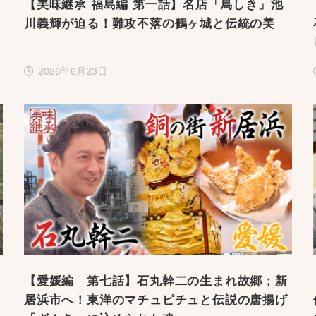
【美味継承 福島編 第一話】名店「鳥しき」池
川義輝が迫る！難攻不落の鶴ヶ城と伝統の美
2026年6月23日
【愛媛編 第七話】石丸幹二の生まれ故郷；新
居浜市へ！東洋のマチュピチュと伝説の唐揚げ