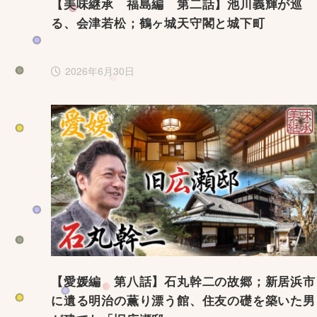
【美味継承 福島編 第二話】池川義輝が巡
る、会津若松；鶴ヶ城天守閣と城下町
2026年6月30日
【愛媛編 第八話】石丸幹二の故郷；新居浜市
に遺る明治の薫り漂う館、住友の礎を築いた男