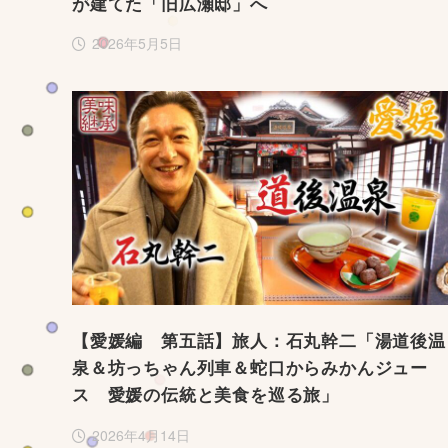
が建てた「旧広瀬邸」へ
2026年5月5日
【愛媛編 第五話】旅人：石丸幹二「湯道後温
泉＆坊っちゃん列車＆蛇口からみかんジュー
ス 愛媛の伝統と美食を巡る旅」
2026年4月14日