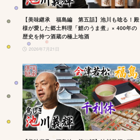
【美味継承 福島編 第五話】池川も唸る！殿
様が愛した郷土料理「鯉のうま煮」× 400年の
歴史を持つ酒蔵の極上地酒
2026年7月21日