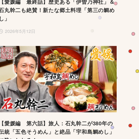
【愛媛編 最終話】歴史ある「伊曽乃神社」＆
石丸幹二も絶賛！新たな郷土料理「第三の鯛め
し」
2026年5月12日
【愛媛編 第六話】旅人：石丸幹二が380年の
伝統「五色そうめん」と絶品「宇和島鯛めし」